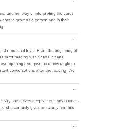
Toggle
...
this
metabox.
ana and her way of interpreting the cards
ants to grow as a person and in their
ng.
Toggle
...
this
metabox.
 and emotional level. From the beginning of
ples tarot reading with Shana. Shana
re eye opening and gave us a new angle to
rtant conversations after the reading. We
Toggle
...
this
metabox.
itivity she delves deeply into many aspects
s, she certainly gives me clarity and hits
Toggle
...