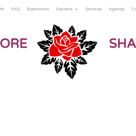
th
FAQ
Espiritismo
Santeria
Services
Agenda
Co
MORE
SHA