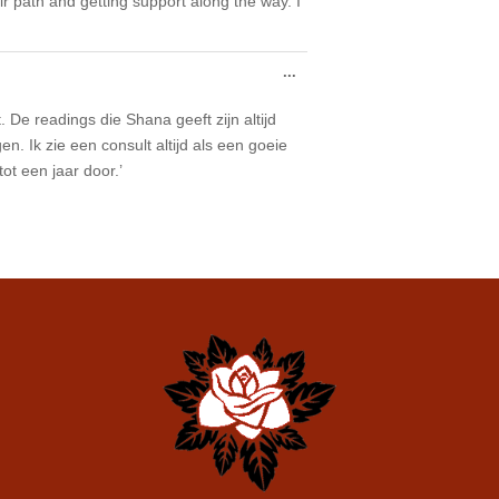
r path and getting support along the way. I
Toggle
...
this
metabox.
 De readings die Shana geeft zijn altijd
n. Ik zie een consult altijd als een goeie
ot een jaar door.’