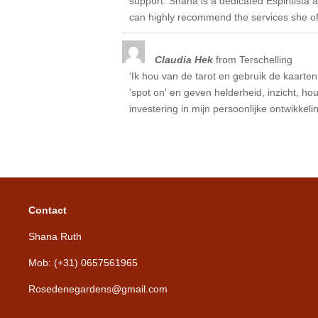
support. Shana is a dedicated Espiritista 
can highly recommend the services she off
Claudia Hek
from
Terschelling
‘Ik hou van de tarot en gebruik de kaarten
'spot on' en geven helderheid, inzicht, ho
investering in mijn persoonlijke ontwikkel
Contact
Shana Ruth
Mob: (+31) 0657561965
Rosedenegardens@gmail.com