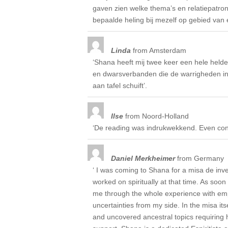
gaven zien welke thema’s en relatiepatron
bepaalde heling bij mezelf op gebied van 
Linda
from
Amsterdam
‘Shana heeft mij twee keer een hele helde
en dwarsverbanden die de warrigheden in j
aan tafel schuift’.
Ilse
from
Noord-Holland
‘De reading was indrukwekkend. Even conf
Daniel Merkheimer
from
Germany
‘ I was coming to Shana for a misa de inv
worked on spiritually at that time. As so
me through the whole experience with empa
uncertainties from my side. In the misa its
and uncovered ancestral topics requiring h