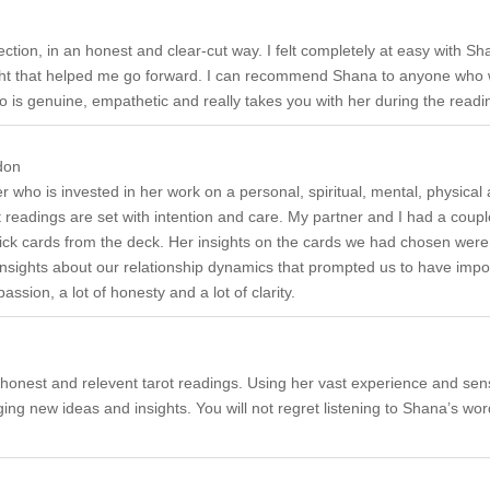
ction, in an honest and clear-cut way. I felt completely at easy with Sh
ight that helped me go forward. I can recommend Shana to anyone who w
ho is genuine, empathetic and really takes you with her during the readi
don
 who is invested in her work on a personal, spiritual, mental, physical
ot readings are set with intention and care. My partner and I had a cou
 pick cards from the deck. Her insights on the cards we had chosen we
 insights about our relationship dynamics that prompted us to have impo
passion, a lot of honesty and a lot of clarity.
onest and relevent tarot readings. Using her vast experience and sens
ng new ideas and insights. You will not regret listening to Shana’s word