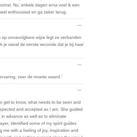
ekomst. Nu, enkele dagen erna voel ik een
heel enthousiast en ga zeker terug.
Toggle
...
this
metabox.
en op onnavolgbare wijze legt ze verbanden
 je vanaf de eerste seconde dat je bij haar
Toggle
...
this
metabox.
rvaring, zeer de moeite waard.’
Toggle
...
this
metabox.
 to get to know, what needs to be seen and
respected and accepted as I am. She guided
in advance as well as to eliminate
ayer, identified some of my spirit guides
 me with a feeling of joy, inspiration and