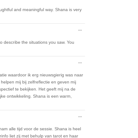
this
metabox.
oughtful and meaningful way. Shana is very
Toggle
...
this
metabox.
o describe the situations you saw. You
Toggle
...
this
metabox.
atie waardoor ik erg nieuwsgierig was naar
lpen mij bij zelfreflectie en geven mij
pectief te bekijken. Het geeft mij na de
lijke ontwikkeling. Shana is een warm,
Toggle
...
this
metabox.
nam alle tijd voor de sessie. Shana is heel
nfo liet zij met behulp van tarot en haar