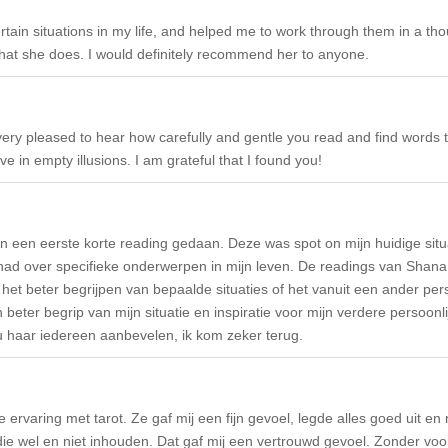
rtain situations in my life, and helped me to work through them in a th
what she does. I would definitely recommend her to anyone.
very pleased to hear how carefully and gentle you read and find words t
e in empty illusions. I am grateful that I found you!
n een eerste korte reading gedaan. Deze was spot on mijn huidige situ
d over specifieke onderwerpen in mijn leven. De readings van Shana he
f het beter begrijpen van bepaalde situaties of het vanuit een ander pers
n beter begrip van mijn situatie en inspiratie voor mijn verdere persoon
ou haar iedereen aanbevelen, ik kom zeker terug.
ervaring met tarot. Ze gaf mij een fijn gevoel, legde alles goed uit en 
die wel en niet inhouden. Dat gaf mij een vertrouwd gevoel. Zonder voori