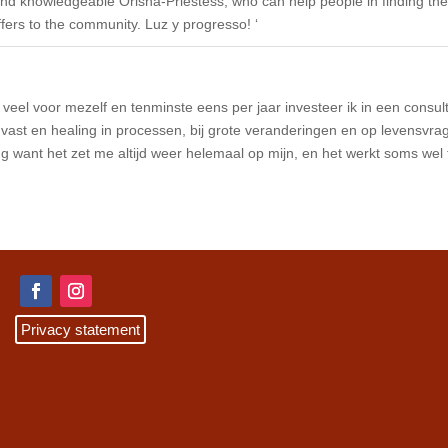
and knowledgeable Orisha-Priestess, who can help people in finding thei
ers to the community. Luz y progresso! ‘
 veel voor mezelf en tenminste eens per jaar investeer ik in een consult.
uvast en healing in processen, bij grote veranderingen en op levensvrage
ing want het zet me altijd weer helemaal op mijn, en het werkt soms wel t
Privacy statement