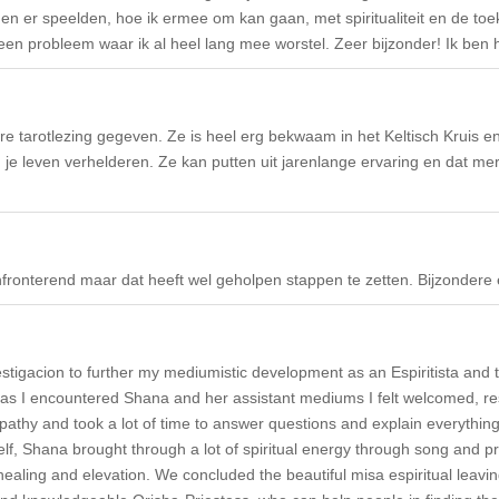
en er speelden, hoe ik ermee om kan gaan, met spiritualiteit en de to
een probleem waar ik al heel lang mee worstel. Zeer bijzonder! Ik ben 
re tarotlezing gegeven. Ze is heel erg bekwaam in het Keltisch Kruis 
e leven verhelderen. Ze kan putten uit jarenlange ervaring en dat merk
ronterend maar dat heeft wel geholpen stappen te zetten. Bijzondere e
estigacion to further my mediumistic development as an Espiritista and
on as I encountered Shana and her assistant mediums I felt welcomed, 
thy and took a lot of time to answer questions and explain everything 
elf, Shana brought through a lot of spiritual energy through song and pr
ealing and elevation. We concluded the beautiful misa espiritual leaving