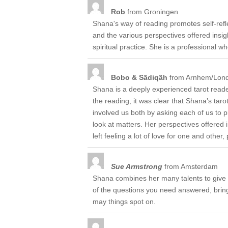
Rob
from
Groningen
Shana's way of reading promotes self-refle
and the various perspectives offered ins
spiritual practice. She is a professional w
Bobo & Sãdiqãh
from
Arnhem/Lon
Shana is a deeply experienced tarot reader
the reading, it was clear that Shana’s tar
involved us both by asking each of us to
look at matters. Her perspectives offered
left feeling a lot of love for one and other, 
Sue Armstrong
from
Amsterdam
Shana combines her many talents to give h
of the questions you need answered, bringi
may things spot on.