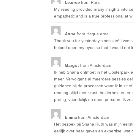
Leanne
from
Paris
My reading provided many insights into ce
empathetic and is a true professional at 
Anna
from
Hague area
Thank you for yesterday's session! I was 
helped open my eyes so that I would not liv
Margot
from
Amsterdam
Ik heb Shana ontmoet in het Oosterpark e
meer. Vervolgens al meerdere sessies geha
guidance bij de processen waar ik in zit o
reading altijd meer rust, helderheid en ee
prettig, vriendelijk en open persoon. Ik z
Emma
from
Amsterdam
Het bezoek bij Shana Ruth was mijn eerste 
eerlijk over haar gaven en expertise, wat 