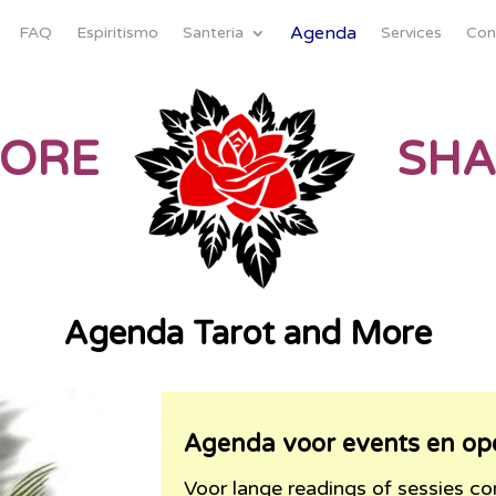
Agenda
FAQ
Espiritismo
Santeria
Services
Con
MORE
SHA
Agenda Tarot and More
Agenda
voo
r events en op
Voor lange readings of sessies 