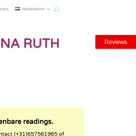
tact
Nederlands
NA RUTH
Reviews
enbare readings.
contact (+31)657561965 of