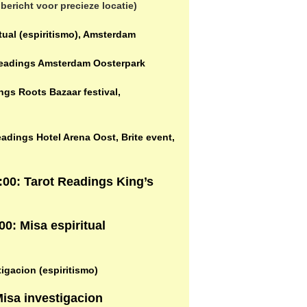
 bericht voor precieze locatie)
tual (espiritismo), Amsterdam
t Readings Amsterdam Oosterpark
ngs Roots Bazaar festival,
eadings Hotel Arena Oost, Brite event,
9:00: Tarot Readings King’s
00: Misa espiritual
tigacion (espiritismo)
Misa investigacion